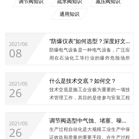
调节阀知识
疏水阀知识
减压阀知识
通用知识
“防爆仪表”如何选型？深度好文！
2021/06
08
防爆电气设备是一种电气设备，广泛应
用在石油化工等行业的爆炸危险场所
中。防爆电气设备合理正确的选型、安
装、检修和维护是避免爆炸事故发生的
什么是技术交底？如何交？
重要环节。本文从防爆原理、防爆电气
2021/05
26
技术交底是施工企业极为重要的一项技
设备的选型、标准规范的要求等方面进
术管理工作，其目的是使参与安装工程
行简要描述，供大家参考。 石油化工装
施工的技术人员与工人熟悉和了解所承
置...
担的工程项目的特点、设计意图、技术
调节阀选型中气蚀、堵塞、噪音问题的解决办法
要求、施及应注意的问题。根据安装工
2021/05
26
生产过程自动化是大规模工业生产中保
程施工复杂性、连续性和多变性的固有
证效益和质量的重要手段。在生产过程
特点，各级安装施工企业必须严格贯