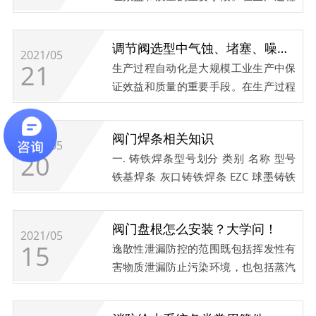
自动化中，用来控制流体流量的调节阀
彻...
已遍及石油、化工、电站、轻工、造
调节阀选型中气蚀、堵塞、噪音问题的解决办法
纸、医药、船舶、市政等行业的工业自
2021/05
21
生产过程自动化是大规模工业生产中保
动化系统中。调节阀在稳定生产、***
证效益和质量的重要手段。在生产过程
化控制、维护及检修成本控制等方面都
自动化中，用来控制流体流量的调节阀
起着...
已遍及石油、化工、电站、轻工、造
阀门焊条相关知识
纸、医药、船舶、市政等行业的工业自
2021/05
20
一. 铸铁焊条型号划分 类别 名称 型号
动化系统中。调节阀在稳定生产、***
铁基焊条 灰口铸铁焊条 EZC 球墨铸铁
化控制、维护及检修成本控制等方面都
焊条 EZCQ 镍基焊条 纯镍铸铁焊条
起着...
EZNi 镍铁铸铁焊条 EZNiFe 镍铜铸铁焊
阀门盘根怎么安装？大学问！
条 EZNiCu 镍铁铜铸铁焊条 EZNiFeCu
2021/05
15
逸散性泄漏防控的范围既包括挥发性有
其它焊条 纯铁及碳钢焊条 EZFe 高钒焊
害物质泄漏防止污染环境，也包括蒸汽
条 EZV 二. 堆焊焊条型号中药皮的数...
和其它低温惰性介质泄漏防止生产效
率。从根源上防止泄漏，应该说是不二