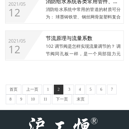
消防给水系统各类常用管件、阀门图解！
之...
2021/05
12
消防给水系统中常用的管道的材质可分
为： 球墨铸铁管、钢丝网骨架塑料复合
管、加厚钢管、无缝钢管； 常用的链接
方法有： 沟槽连接、法兰、焊接、螺
节流原理与流量系数
纹、卡压； 常用的阀门有： 截止阀、
2021/05
12
102 调节阀是怎样实现流量调节的？ 调
闸阀、蝶阀、球阀、止回阀； 这些管件
节阀同孔板一样，是一个局部阻力元
和阀门在我们平时生活总或多或少都...
件。调节阀是按照信号压力的大小，通
过改变阀芯行程来改变阀的阻力系数，
从而达到调节流量的目的。因此，它是
一个可变的节流元件。但是，我们仍把
首页
上一页
1
2
3
4
5
6
7
调节阀模拟成孔板节流形式（图3-1）
10...
8
9
10
11
下一页
末页