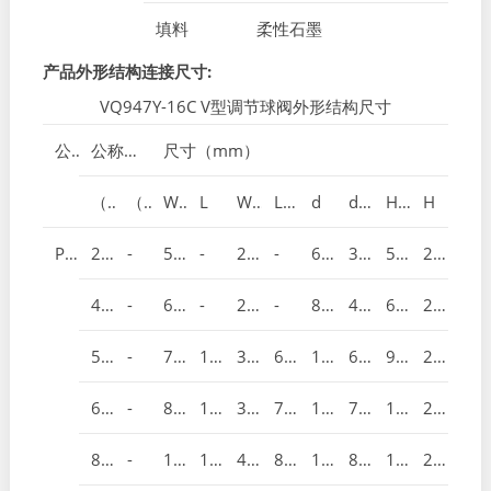
填料
柔性石墨
产品外形结构连接尺寸:
VQ947Y-16C V型调节球阀外形结构尺寸
公称或压力级
公称通径
尺寸（mm）
（mm）
（in）
W
L
W1
L1
d
d1
H1
H
PN1.6MPa
25
-
50
-
25
-
64
38
57
200
40
-
60
-
25
-
82
49
63
205
50
-
75
124
32
62
100
60
92
225
65
-
80
145
38
72.5
120
75
100
235
80
-
100
165
45
82.5
131
89
108
260