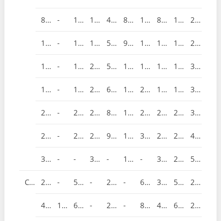
80
-
100
165
45
82.5
131
89
108
260
100
-
115
194
50
97
158
113
117
270
125
-
135
210
55
105
180
140
140
320
150
-
160
229
65
114.5
216
164
177
340
200
-
200
243
80
121.5
268
205
200
390
250
-
240
297
92
148.5
326
259
252
420
300
-
-
338
-
169
-
300
270
510
ClASS150
25
-
50
-
25
-
64
38
57
200
40
11/2
65
-
25
-
82
49
63
205