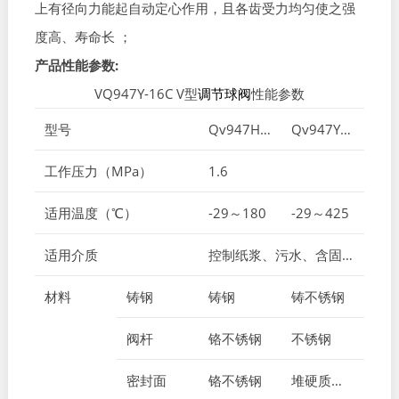
上有径向力能起自动定心作用，且各齿受力均匀使之强
度高、寿命长 ；
产品性能参数:
VQ947Y-16C V型
调节球阀
性能参数
型号
Qv947H-16C
Qv947Y-16P
工作压力（MPa）
1.6
适用温度（℃）
-29～180
-29～425
适用介质
控制纸浆、污水、含固体和微小固体颗粒
材料
铸钢
铸钢
铸不锈钢
阀杆
铬不锈钢
不锈钢
密封面
铬不锈钢
堆硬质合金