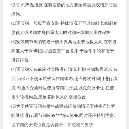
取防水,降温措施.在有震源的地方要远离振源或增加防振
措施.
(2)调节阀一般应垂直安装,特殊情况下可以倾斜,如倾斜角
度很大或者阀本身自重太大时对阀应增加支承件保护.
(3)安装调节阀的管道一般不要离地面或地板太高,在管道
高度大于2m时应尽量设置平台,以利于操作手轮和便于
进行维修.
(4)调节阀安装前应对管路进行清洗,排除污物和焊渣.安装
后,为保证不使杂质残留在阀体内,还应再次对阀门进行清
洗,即通入介质时应使所有阀门开启,以免杂质卡住.在使
用手轮机构后,应恢复到原来的空档位置.
(5)为了使调节阀在发生故障或维修的情况下使生产过程
能继续进行,调节阀应�***酝ü苈�.同时还应特别注意,
调节阀的安装位置是否符合工艺过程的要求.